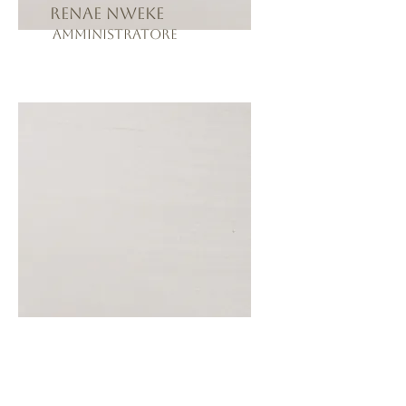
Renae Nweke
Amministratore
N / A
N / A