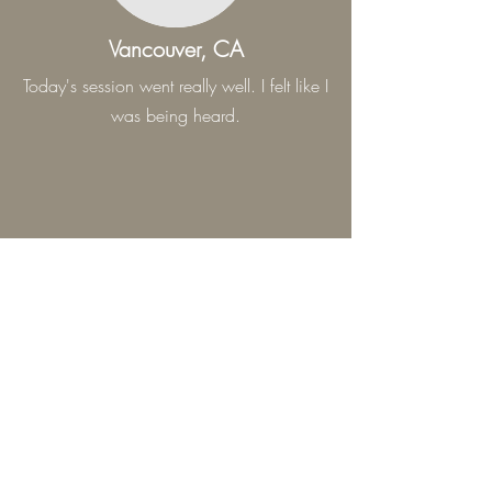
Vancouver, CA
Today's session went really well. I felt like I
was being heard.
Sydney, Australia
After my session with Jimmy it feels like
weight has been lifted off my shoulders.