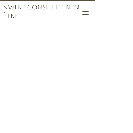
Nweke Conseil et bien-
être
« Le conseil est
un voyage de
découverte de
soi, où chaque
conversation
ouvre la porte
à la